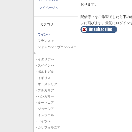
おります。
マイページへ
配信停止をご希望でしたら下の
ジに飛びます。最初にログイン
カテゴリ
ワイン
->
- フランス->
- シャンパン・ヴァンムスー-
>
- イタリア->
- スペイン->
- ポルトガル
- イギリス
- オーストリア
- ブルガリア
- ハンガリー
- ルーマニア
- ジョージア
- イスラエル
- ドイツ->
- カリフォルニア