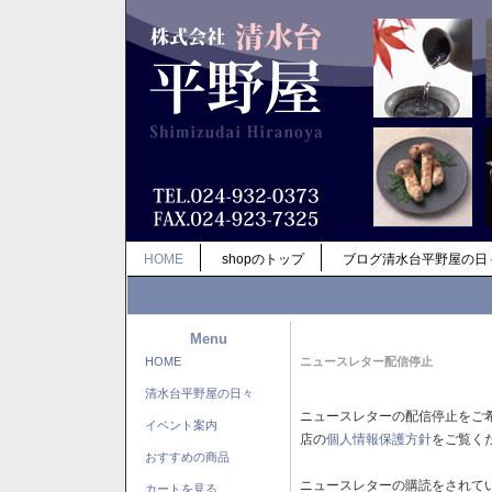
HOME
shopのトップ
ブログ清水台平野屋の日
Menu
HOME
ニュースレター配信停止
清水台平野屋の日々
ニュースレターの配信停止をご
イベント案内
店の
個人情報保護方針
をご覧く
おすすめの商品
ニュースレターの購読をされて
カートを見る