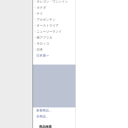
- オレゴン・ワシントン
- カナダ
- チリ
- アルゼンチン
- オーストラリア
- ニュージーランド
- 南アフリカ
- モロッコ
- 日本
日本酒->
新着商品...
全商品...
商品検索