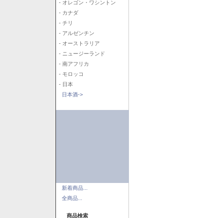
- オレゴン・ワシントン
- カナダ
- チリ
- アルゼンチン
- オーストラリア
- ニュージーランド
- 南アフリカ
- モロッコ
- 日本
日本酒->
新着商品...
全商品...
商品検索