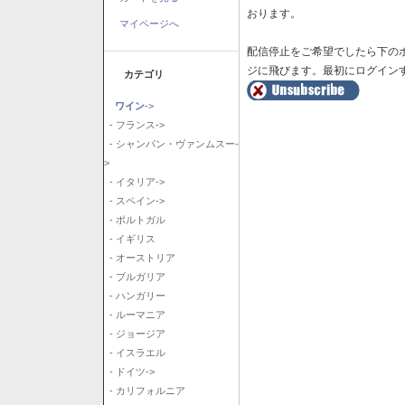
おります。
マイページへ
配信停止をご希望でしたら下の
ジに飛びます。最初にログイン
カテゴリ
ワイン
->
- フランス->
- シャンパン・ヴァンムスー-
>
- イタリア->
- スペイン->
- ポルトガル
- イギリス
- オーストリア
- ブルガリア
- ハンガリー
- ルーマニア
- ジョージア
- イスラエル
- ドイツ->
- カリフォルニア