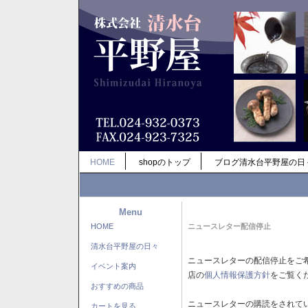
HOME
shopのトップ
ブログ清水台平野屋の日
Menu
HOME
ニュースレター配信停止
清水台平野屋の日々
ニュースレターの配信停止をご
イベント案内
店の
個人情報保護方針
をご覧く
おすすめの商品
ニュースレターの購読をされて
カートを見る