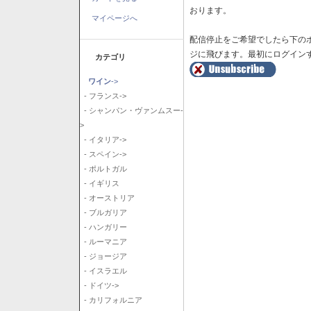
おります。
マイページへ
配信停止をご希望でしたら下の
ジに飛びます。最初にログイン
カテゴリ
ワイン
->
- フランス->
- シャンパン・ヴァンムスー-
>
- イタリア->
- スペイン->
- ポルトガル
- イギリス
- オーストリア
- ブルガリア
- ハンガリー
- ルーマニア
- ジョージア
- イスラエル
- ドイツ->
- カリフォルニア