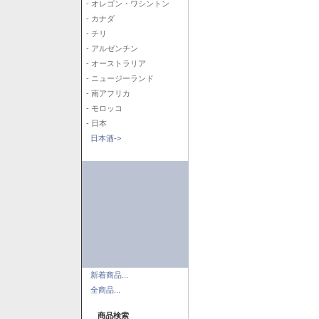
- オレゴン・ワシントン
- カナダ
- チリ
- アルゼンチン
- オーストラリア
- ニュージーランド
- 南アフリカ
- モロッコ
- 日本
日本酒->
新着商品...
全商品...
商品検索