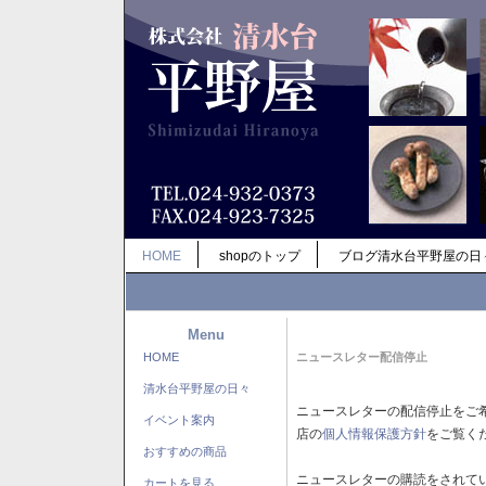
HOME
shopのトップ
ブログ清水台平野屋の日
Menu
HOME
ニュースレター配信停止
清水台平野屋の日々
ニュースレターの配信停止をご
イベント案内
店の
個人情報保護方針
をご覧く
おすすめの商品
ニュースレターの購読をされて
カートを見る