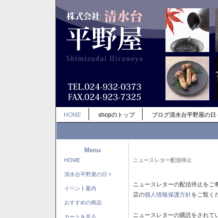
HOME
shopのトップ
ブログ清水台平野屋の日
Menu
HOME
ニュースレター配信停止
清水台平野屋の日々
ニュースレターの配信停止をご
イベント案内
店の
個人情報保護方針
をご覧く
おすすめの商品
ニュースレターの購読をされて
カートを見る