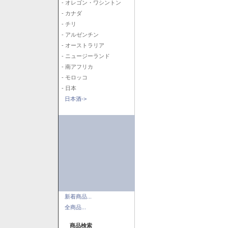
- オレゴン・ワシントン
- カナダ
- チリ
- アルゼンチン
- オーストラリア
- ニュージーランド
- 南アフリカ
- モロッコ
- 日本
日本酒->
新着商品...
全商品...
商品検索