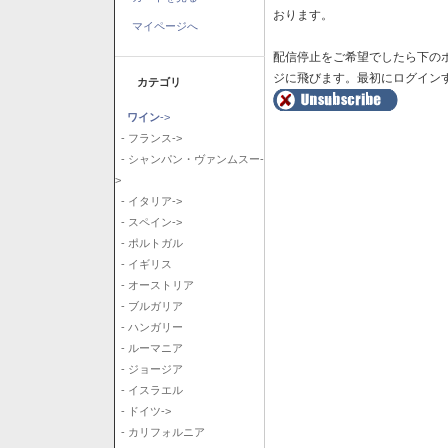
おります。
マイページへ
配信停止をご希望でしたら下の
ジに飛びます。最初にログイン
カテゴリ
ワイン
->
- フランス->
- シャンパン・ヴァンムスー-
>
- イタリア->
- スペイン->
- ポルトガル
- イギリス
- オーストリア
- ブルガリア
- ハンガリー
- ルーマニア
- ジョージア
- イスラエル
- ドイツ->
- カリフォルニア