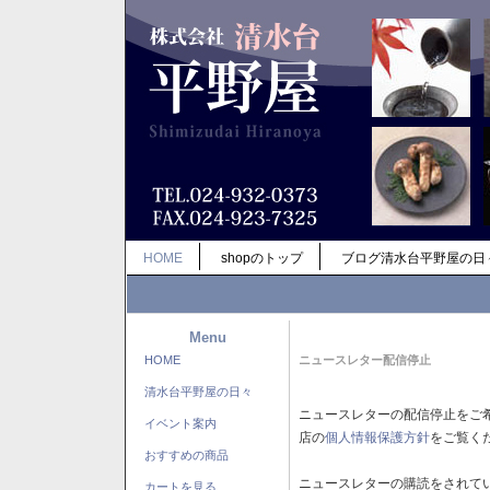
HOME
shopのトップ
ブログ清水台平野屋の日
Menu
HOME
ニュースレター配信停止
清水台平野屋の日々
ニュースレターの配信停止をご
イベント案内
店の
個人情報保護方針
をご覧く
おすすめの商品
ニュースレターの購読をされて
カートを見る