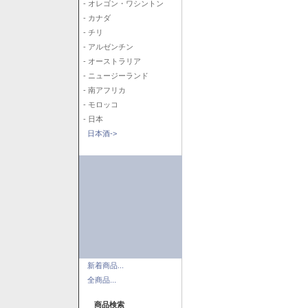
- オレゴン・ワシントン
- カナダ
- チリ
- アルゼンチン
- オーストラリア
- ニュージーランド
- 南アフリカ
- モロッコ
- 日本
日本酒->
新着商品...
全商品...
商品検索