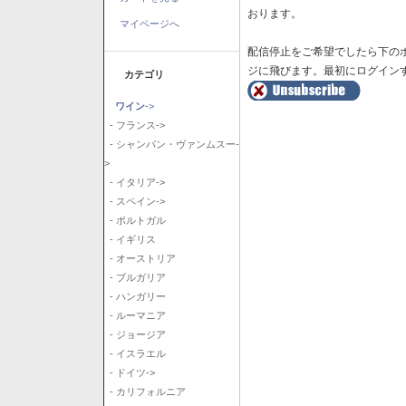
おります。
マイページへ
配信停止をご希望でしたら下の
ジに飛びます。最初にログイン
カテゴリ
ワイン
->
- フランス->
- シャンパン・ヴァンムスー-
>
- イタリア->
- スペイン->
- ポルトガル
- イギリス
- オーストリア
- ブルガリア
- ハンガリー
- ルーマニア
- ジョージア
- イスラエル
- ドイツ->
- カリフォルニア