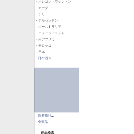
- オレゴン・ワシントン
- カナダ
- チリ
- アルゼンチン
- オーストラリア
- ニュージーランド
- 南アフリカ
- モロッコ
- 日本
日本酒->
新着商品...
全商品...
商品検索