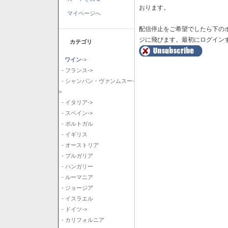
おります。
マイページへ
配信停止をご希望でしたら下の
ジに飛びます。最初にログイン
カテゴリ
ワイン
->
- フランス->
- シャンパン・ヴァンムスー-
>
- イタリア->
- スペイン->
- ポルトガル
- イギリス
- オーストリア
- ブルガリア
- ハンガリー
- ルーマニア
- ジョージア
- イスラエル
- ドイツ->
- カリフォルニア