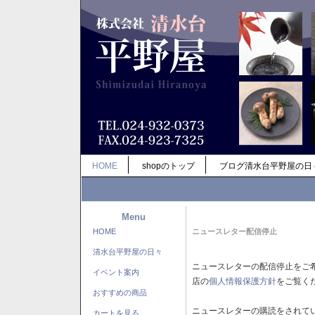
HOME
shopのトップ
ブログ清水台平野屋の日
Menu
HOME
ニュースレター配信停止
清水台平野屋の日々
ニュースレターの配信停止をご
イベント案内
店の
個人情報保護方針
をご覧く
おすすめの商品
ニュースレターの購読をされて
カートを見る