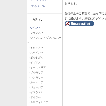
おります。
マイページへ
配信停止をご希望でしたら下の
ジに飛びます。最初にログイン
カテゴリ
ワイン
->
- フランス->
- シャンパン・ヴァンムスー-
>
- イタリア->
- スペイン->
- ポルトガル
- イギリス
- オーストリア
- ブルガリア
- ハンガリー
- ルーマニア
- ジョージア
- イスラエル
- ドイツ->
- カリフォルニア