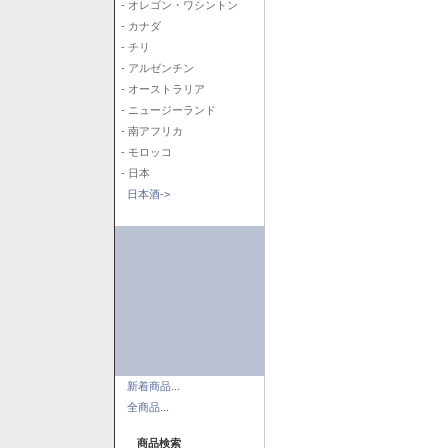
- オレゴン・ワシントン
- カナダ
- チリ
- アルゼンチン
- オーストラリア
- ニュージーランド
- 南アフリカ
- モロッコ
- 日本
日本酒->
新着商品...
全商品...
商品検索