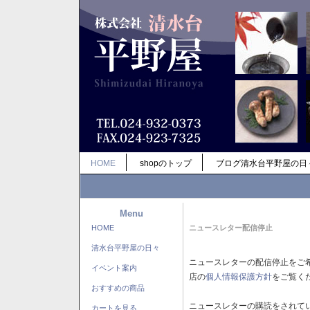
HOME
shopのトップ
ブログ清水台平野屋の日
Menu
HOME
ニュースレター配信停止
清水台平野屋の日々
ニュースレターの配信停止をご
イベント案内
店の
個人情報保護方針
をご覧く
おすすめの商品
ニュースレターの購読をされて
カートを見る