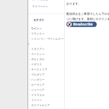
おります。
マイページへ
配信停止をご希望でしたら下の
ジに飛びます。最初にログイン
カテゴリ
ワイン
->
- フランス->
- シャンパン・ヴァンムスー-
>
- イタリア->
- スペイン->
- ポルトガル
- イギリス
- オーストリア
- ブルガリア
- ハンガリー
- ルーマニア
- ジョージア
- イスラエル
- ドイツ->
- カリフォルニア