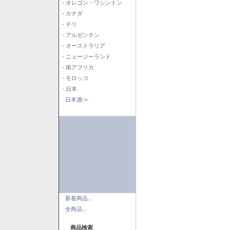
- オレゴン・ワシントン
- カナダ
- チリ
- アルゼンチン
- オーストラリア
- ニュージーランド
- 南アフリカ
- モロッコ
- 日本
日本酒->
新着商品...
全商品...
商品検索