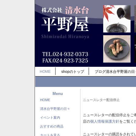
HOME
shopのトップ
ブログ清水台平野屋の日
Menu
HOME
ニュースレター配信停止
清水台平野屋の日々
ニュースレターの配信停止をご
イベント案内
店の
個人情報保護方針
をご覧く
おすすめの商品
ニュースレターの購読をされて
カートを見る