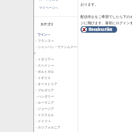
おります。
マイページへ
配信停止をご希望でしたら下の
ジに飛びます。最初にログイン
カテゴリ
ワイン
->
- フランス->
- シャンパン・ヴァンムスー-
>
- イタリア->
- スペイン->
- ポルトガル
- イギリス
- オーストリア
- ブルガリア
- ハンガリー
- ルーマニア
- ジョージア
- イスラエル
- ドイツ->
- カリフォルニア