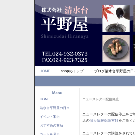
HOME
shopのトップ
ブログ清水台平野屋の日
Menu
HOME
ニュースレター配信停止
清水台平野屋の日々
ニュースレターの配信停止をご
イベント案内
店の
個人情報保護方針
をご覧く
おすすめの商品
ニュースレターの購読をされて
カートを見る