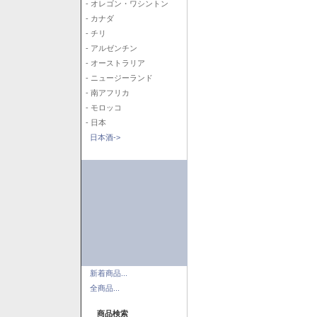
- オレゴン・ワシントン
- カナダ
- チリ
- アルゼンチン
- オーストラリア
- ニュージーランド
- 南アフリカ
- モロッコ
- 日本
日本酒->
新着商品...
全商品...
商品検索