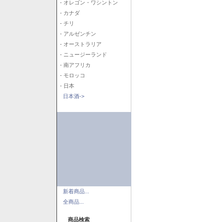
- オレゴン・ワシントン
- カナダ
- チリ
- アルゼンチン
- オーストラリア
- ニュージーランド
- 南アフリカ
- モロッコ
- 日本
日本酒->
新着商品...
全商品...
商品検索