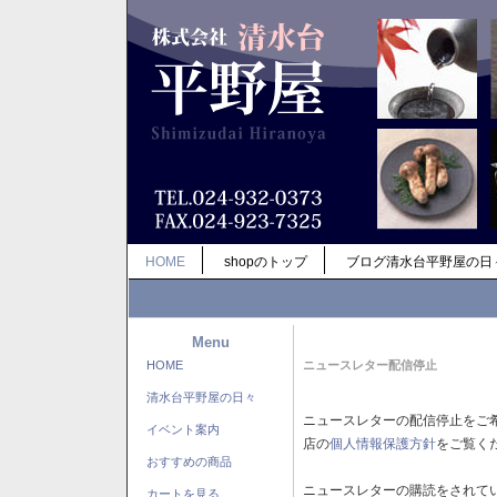
HOME
shopのトップ
ブログ清水台平野屋の日
Menu
HOME
ニュースレター配信停止
清水台平野屋の日々
ニュースレターの配信停止をご
イベント案内
店の
個人情報保護方針
をご覧く
おすすめの商品
ニュースレターの購読をされて
カートを見る