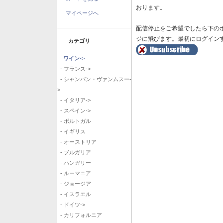
おります。
マイページへ
配信停止をご希望でしたら下の
ジに飛びます。最初にログイン
カテゴリ
ワイン
->
- フランス->
- シャンパン・ヴァンムスー-
>
- イタリア->
- スペイン->
- ポルトガル
- イギリス
- オーストリア
- ブルガリア
- ハンガリー
- ルーマニア
- ジョージア
- イスラエル
- ドイツ->
- カリフォルニア