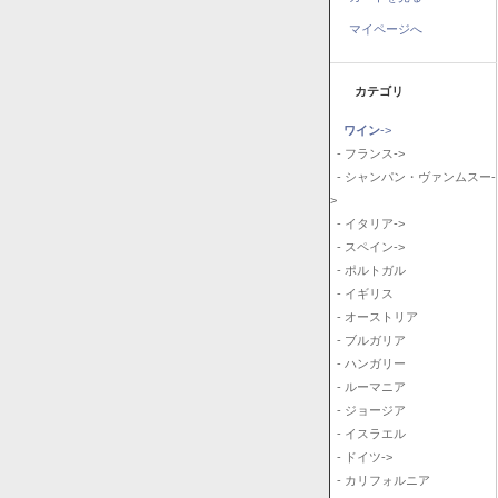
マイページへ
カテゴリ
ワイン
->
- フランス->
- シャンパン・ヴァンムスー-
>
- イタリア->
- スペイン->
- ポルトガル
- イギリス
- オーストリア
- ブルガリア
- ハンガリー
- ルーマニア
- ジョージア
- イスラエル
- ドイツ->
- カリフォルニア