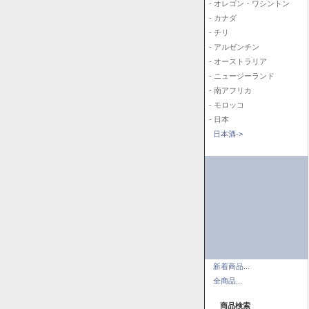
- オレゴン・ワシントン
- カナダ
- チリ
- アルゼンチン
- オーストラリア
- ニュージーランド
- 南アフリカ
- モロッコ
- 日本
日本酒->
新着商品...
全商品...
商品検索