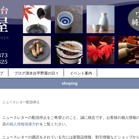
ップ
ブログ清水台平野屋の日々
イベント案内
shoping
ニュースレター配信停止
ニュースレターの配信停止をご希望とのこと、誠に残念です。お客様の個人情報
店の
個人情報保護方針
をご覧ください。
ニュースレターの購読をされている方には新製品情報、割引情報などショップか