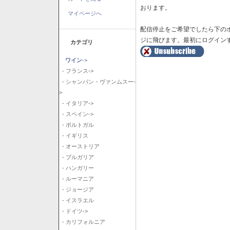
おります。
マイページへ
配信停止をご希望でしたら下の
ジに飛びます。最初にログイン
カテゴリ
ワイン
->
- フランス->
- シャンパン・ヴァンムスー-
>
- イタリア->
- スペイン->
- ポルトガル
- イギリス
- オーストリア
- ブルガリア
- ハンガリー
- ルーマニア
- ジョージア
- イスラエル
- ドイツ->
- カリフォルニア