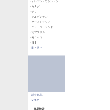
- オレゴン・ワシントン
- カナダ
- チリ
- アルゼンチン
- オーストラリア
- ニュージーランド
- 南アフリカ
- モロッコ
- 日本
日本酒->
新着商品...
全商品...
商品検索