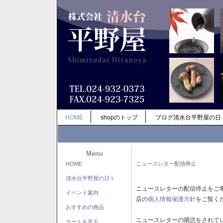
HOME
shopのトップ
ブログ清水台平野屋の日
Menu
HOME
ニュースレター配信停止
清水台平野屋の日々
ニュースレターの配信停止をご
イベント案内
店の
個人情報保護方針
をご覧く
おすすめの商品
ニュースレターの購読をされて
カートを見る