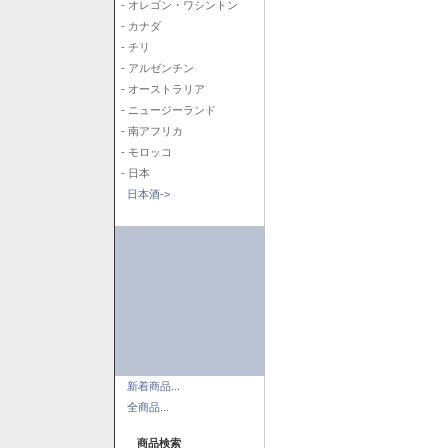
- オレゴン・ワシントン
- カナダ
- チリ
- アルゼンチン
- オーストラリア
- ニュージーランド
- 南アフリカ
- モロッコ
- 日本
日本酒->
新着商品...
全商品...
商品検索