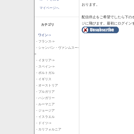
おります。
マイページへ
配信停止をご希望でしたら下の
ジに飛びます。最初にログイン
カテゴリ
ワイン
->
- フランス->
- シャンパン・ヴァンムスー-
>
- イタリア->
- スペイン->
- ポルトガル
- イギリス
- オーストリア
- ブルガリア
- ハンガリー
- ルーマニア
- ジョージア
- イスラエル
- ドイツ->
- カリフォルニア