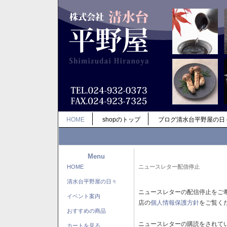
HOME
shopのトップ
ブログ清水台平野屋の日
Menu
HOME
ニュースレター配信停止
清水台平野屋の日々
ニュースレターの配信停止をご
イベント案内
店の
個人情報保護方針
をご覧く
おすすめの商品
ニュースレターの購読をされて
カートを見る