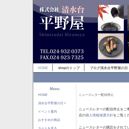
HOME
shopのトップ
ブログ清水台平野屋の日
Menu
HOME
ニュースレター配信停止
清水台平野屋の日々
ニュースレターの配信停止をご
イベント案内
店の
個人情報保護方針
をご覧く
おすすめの商品
ニュースレターの購読をされて
カートを見る