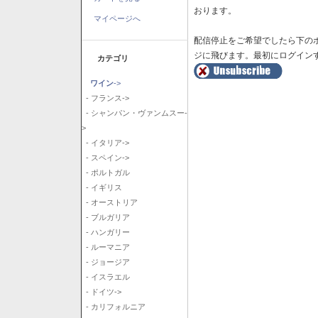
おります。
マイページへ
配信停止をご希望でしたら下の
ジに飛びます。最初にログイン
カテゴリ
ワイン
->
- フランス->
- シャンパン・ヴァンムスー-
>
- イタリア->
- スペイン->
- ポルトガル
- イギリス
- オーストリア
- ブルガリア
- ハンガリー
- ルーマニア
- ジョージア
- イスラエル
- ドイツ->
- カリフォルニア