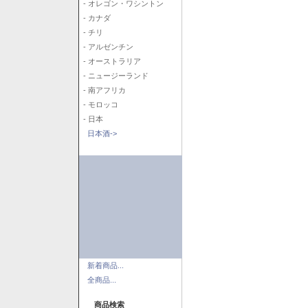
- オレゴン・ワシントン
- カナダ
- チリ
- アルゼンチン
- オーストラリア
- ニュージーランド
- 南アフリカ
- モロッコ
- 日本
日本酒->
新着商品...
全商品...
商品検索