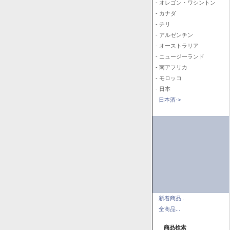
- オレゴン・ワシントン
- カナダ
- チリ
- アルゼンチン
- オーストラリア
- ニュージーランド
- 南アフリカ
- モロッコ
- 日本
日本酒->
新着商品...
全商品...
商品検索