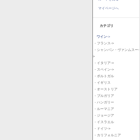
マイページへ
カテゴリ
ワイン
->
- フランス->
- シャンパン・ヴァンムスー-
>
- イタリア->
- スペイン->
- ポルトガル
- イギリス
- オーストリア
- ブルガリア
- ハンガリー
- ルーマニア
- ジョージア
- イスラエル
- ドイツ->
- カリフォルニア