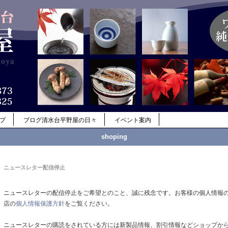
ップ
ブログ清水台平野屋の日々
イベント案内
shoping
ニュースレター配信停止
ニュースレターの配信停止をご希望とのこと、誠に残念です。お客様の個人情報
店の
個人情報保護方針
をご覧ください。
ニュースレターの購読をされている方には新製品情報、割引情報などショップか