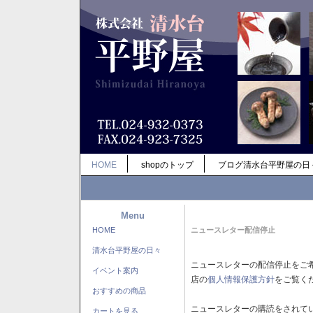
HOME
shopのトップ
ブログ清水台平野屋の日
Menu
HOME
ニュースレター配信停止
清水台平野屋の日々
ニュースレターの配信停止をご
イベント案内
店の
個人情報保護方針
をご覧く
おすすめの商品
ニュースレターの購読をされて
カートを見る