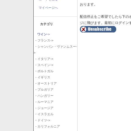
おります。
マイページへ
配信停止をご希望でしたら下の
ジに飛びます。最初にログイン
カテゴリ
ワイン
->
- フランス->
- シャンパン・ヴァンムスー-
>
- イタリア->
- スペイン->
- ポルトガル
- イギリス
- オーストリア
- ブルガリア
- ハンガリー
- ルーマニア
- ジョージア
- イスラエル
- ドイツ->
- カリフォルニア