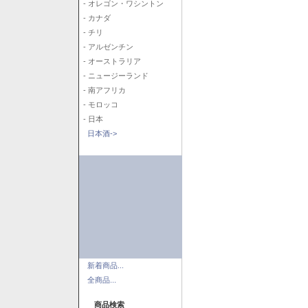
- オレゴン・ワシントン
- カナダ
- チリ
- アルゼンチン
- オーストラリア
- ニュージーランド
- 南アフリカ
- モロッコ
- 日本
日本酒->
新着商品...
全商品...
商品検索