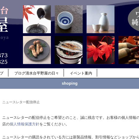
ップ
ブログ清水台平野屋の日々
イベント案内
shoping
ニュースレター配信停止
ニュースレターの配信停止をご希望とのこと、誠に残念です。お客様の個人情報
店の
個人情報保護方針
をご覧ください。
ニュースレターの購読をされている方には新製品情報、割引情報などショップか