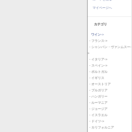
マイページへ
カテゴリ
ワイン
->
- フランス->
- シャンパン・ヴァンムスー-
>
- イタリア->
- スペイン->
- ポルトガル
- イギリス
- オーストリア
- ブルガリア
- ハンガリー
- ルーマニア
- ジョージア
- イスラエル
- ドイツ->
- カリフォルニア