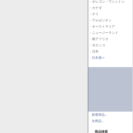
- オレゴン・ワシントン
- カナダ
- チリ
- アルゼンチン
- オーストラリア
- ニュージーランド
- 南アフリカ
- モロッコ
- 日本
日本酒->
新着商品...
全商品...
商品検索