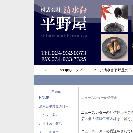
HOME
shopのトップ
ブログ清水台平野屋の日
Menu
HOME
ニュースレター配信停止
清水台平野屋の日々
ニュースレターの配信停止をご
イベント案内
店の
個人情報保護方針
をご覧く
おすすめの商品
ニュースレターの購読をされて
カートを見る