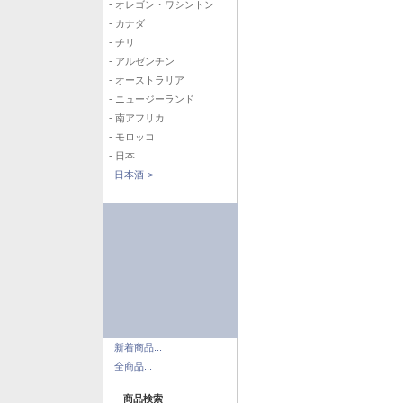
- オレゴン・ワシントン
- カナダ
- チリ
- アルゼンチン
- オーストラリア
- ニュージーランド
- 南アフリカ
- モロッコ
- 日本
日本酒->
新着商品...
全商品...
商品検索