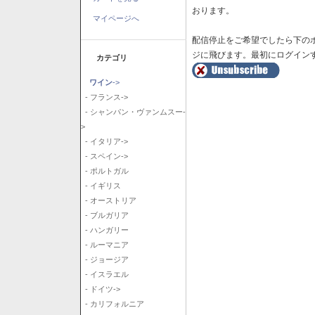
おります。
マイページへ
配信停止をご希望でしたら下の
ジに飛びます。最初にログイン
カテゴリ
ワイン
->
- フランス->
- シャンパン・ヴァンムスー-
>
- イタリア->
- スペイン->
- ポルトガル
- イギリス
- オーストリア
- ブルガリア
- ハンガリー
- ルーマニア
- ジョージア
- イスラエル
- ドイツ->
- カリフォルニア