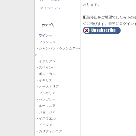
おります。
マイページへ
配信停止をご希望でしたら下の
ジに飛びます。最初にログイン
カテゴリ
ワイン
->
- フランス->
- シャンパン・ヴァンムスー-
>
- イタリア->
- スペイン->
- ポルトガル
- イギリス
- オーストリア
- ブルガリア
- ハンガリー
- ルーマニア
- ジョージア
- イスラエル
- ドイツ->
- カリフォルニア