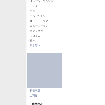
- オレゴン・ワシントン
- カナダ
- チリ
- アルゼンチン
- オーストラリア
- ニュージーランド
- 南アフリカ
- モロッコ
- 日本
日本酒->
新着商品...
全商品...
商品検索