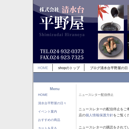
HOME
shopのトップ
ブログ清水台平野屋の日
Menu
HOME
ニュースレター配信停止
清水台平野屋の日々
ニュースレターの配信停止をご
イベント案内
店の
個人情報保護方針
をご覧く
おすすめの商品
ニュースレターの購読をされて
カートを見る