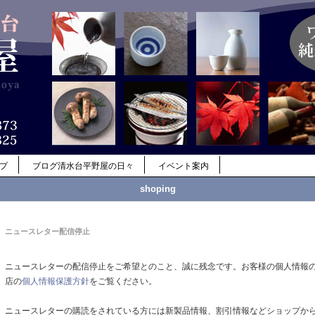
ップ
ブログ清水台平野屋の日々
イベント案内
shoping
ニュースレター配信停止
ニュースレターの配信停止をご希望とのこと、誠に残念です。お客様の個人情報
店の
個人情報保護方針
をご覧ください。
ニュースレターの購読をされている方には新製品情報、割引情報などショップか