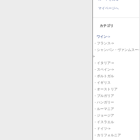
マイページへ
カテゴリ
ワイン
->
- フランス->
- シャンパン・ヴァンムスー-
>
- イタリア->
- スペイン->
- ポルトガル
- イギリス
- オーストリア
- ブルガリア
- ハンガリー
- ルーマニア
- ジョージア
- イスラエル
- ドイツ->
- カリフォルニア