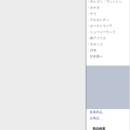
- オレゴン・ワシントン
- カナダ
- チリ
- アルゼンチン
- オーストラリア
- ニュージーランド
- 南アフリカ
- モロッコ
- 日本
日本酒->
新着商品...
全商品...
商品検索