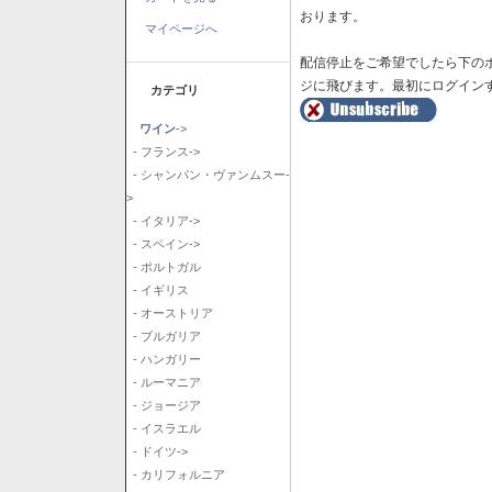
おります。
マイページへ
配信停止をご希望でしたら下の
ジに飛びます。最初にログイン
カテゴリ
ワイン
->
- フランス->
- シャンパン・ヴァンムスー-
>
- イタリア->
- スペイン->
- ポルトガル
- イギリス
- オーストリア
- ブルガリア
- ハンガリー
- ルーマニア
- ジョージア
- イスラエル
- ドイツ->
- カリフォルニア