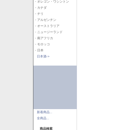
- オレゴン・ワシントン
- カナダ
- チリ
- アルゼンチン
- オーストラリア
- ニュージーランド
- 南アフリカ
- モロッコ
- 日本
日本酒->
新着商品...
全商品...
商品検索