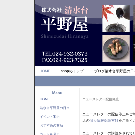
HOME
shopのトップ
ブログ清水台平野屋の日
Menu
HOME
ニュースレター配信停止
清水台平野屋の日々
ニュースレターの配信停止をご
イベント案内
店の
個人情報保護方針
をご覧く
おすすめの商品
ニュースレターの購読をされて
カートを見る