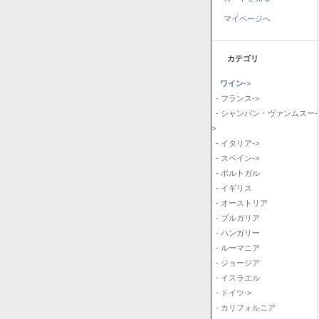
マイページへ
カテゴリ
ワイン
->
- フランス->
- シャンパン・ヴァンムスー-
>
- イタリア->
- スペイン->
- ポルトガル
- イギリス
- オーストリア
- ブルガリア
- ハンガリー
- ルーマニア
- ジョージア
- イスラエル
- ドイツ->
- カリフォルニア