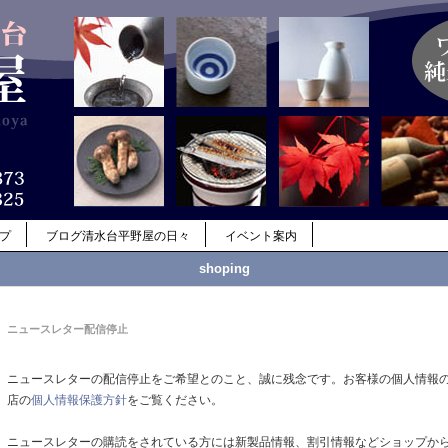
ップ
ブログ清水台平野屋の日々
イベント案内
shoping
ニュースレター配信停止
ニュースレターの配信停止をご希望とのこと、誠に残念です。お客様の個人情報
店の
個人情報保護方針
をご覧ください。
ニュースレターの購読をされている方には新製品情報、割引情報などショップか