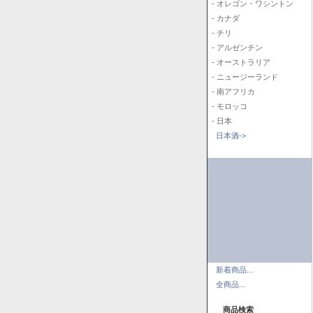
- オレゴン・ワシントン
- カナダ
- チリ
- アルゼンチン
- オーストラリア
- ニュージーランド
- 南アフリカ
- モロッコ
- 日本
日本酒->
新着商品...
全商品...
商品検索