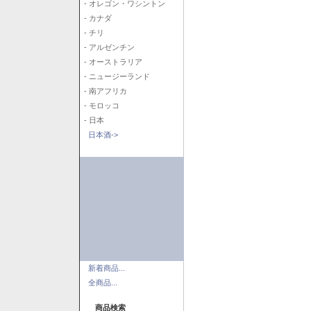
- オレゴン・ワシントン
- カナダ
- チリ
- アルゼンチン
- オーストラリア
- ニュージーランド
- 南アフリカ
- モロッコ
- 日本
日本酒->
新着商品...
全商品...
商品検索