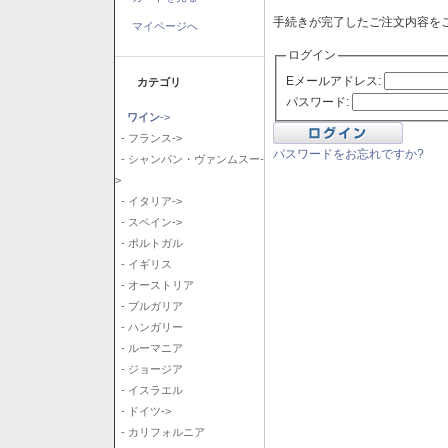
手続きが完了したご注文内容を
マイページへ
ログイン
Eメールアドレス:
カテゴリ
パスワード:
ワイン
->
- フランス->
パスワードをお忘れですか?
- シャンパン・ヴァンムスー-
>
- イタリア->
- スペイン->
- ポルトガル
- イギリス
- オーストリア
- ブルガリア
- ハンガリー
- ルーマニア
- ジョージア
- イスラエル
- ドイツ->
- カリフォルニア