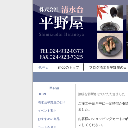
HOME
shopのトップ
ブログ清水台平野屋の日
Menu
HOME
接続を切断させていただきました
清水台平野屋の日々
ご注文手続き中に一定時間が超
ました。
イベント案内
お客様のショッピングカートの
おすすめの商品
ンしてください。
カートを見る