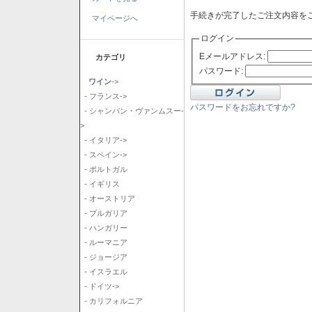
手続きが完了したご注文内容を
マイページへ
ログイン
Eメールアドレス:
カテゴリ
パスワード:
ワイン
->
- フランス->
パスワードをお忘れですか?
- シャンパン・ヴァンムスー-
>
- イタリア->
- スペイン->
- ポルトガル
- イギリス
- オーストリア
- ブルガリア
- ハンガリー
- ルーマニア
- ジョージア
- イスラエル
- ドイツ->
- カリフォルニア