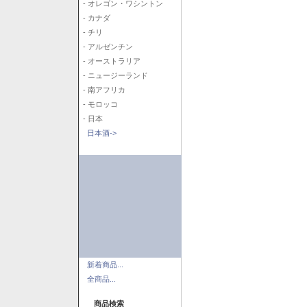
- オレゴン・ワシントン
- カナダ
- チリ
- アルゼンチン
- オーストラリア
- ニュージーランド
- 南アフリカ
- モロッコ
- 日本
日本酒->
新着商品...
全商品...
商品検索