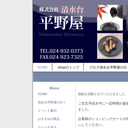
HOME
shopのトップ
ブログ清水台平野屋の日
Menu
HOME
接続を切断させていただきました
清水台平野屋の日々
ご注文手続き中に一定時間が超
ました。
イベント案内
お客様のショッピングカートの
おすすめの商品
ンしてください。
カートを見る