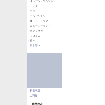
- オレゴン・ワシントン
- カナダ
- チリ
- アルゼンチン
- オーストラリア
- ニュージーランド
- 南アフリカ
- モロッコ
- 日本
日本酒->
新着商品...
全商品...
商品検索