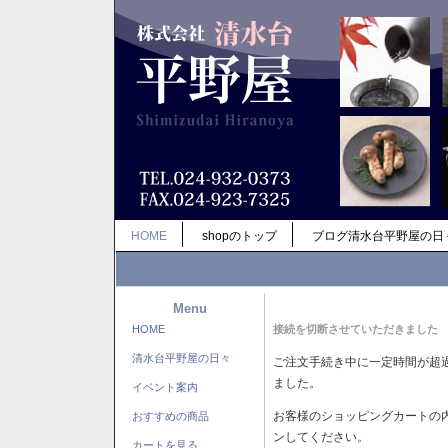
HOME
shopのトップ
ブログ清水台平野屋の日
Menu
HOME
接続を切断させていただきました
清水台平野屋の日々
ご注文手続き中に一定時間が超
ました。
イベント案内
お客様のショッピングカートの
おすすめの商品
ンしてください。
カートを見る