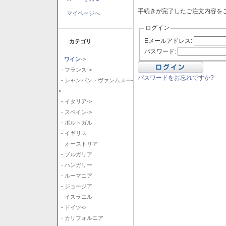
手続きが完了したご注文内容を
マイページへ
ログイン
Eメールアドレス:
カテゴリ
パスワード:
ワイン
->
- フランス->
パスワードをお忘れですか?
- シャンパン・ヴァンムスー-
>
- イタリア->
- スペイン->
- ポルトガル
- イギリス
- オーストリア
- ブルガリア
- ハンガリー
- ルーマニア
- ジョージア
- イスラエル
- ドイツ->
- カリフォルニア