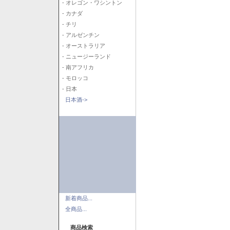
- オレゴン・ワシントン
- カナダ
- チリ
- アルゼンチン
- オーストラリア
- ニュージーランド
- 南アフリカ
- モロッコ
- 日本
日本酒->
新着商品...
全商品...
商品検索