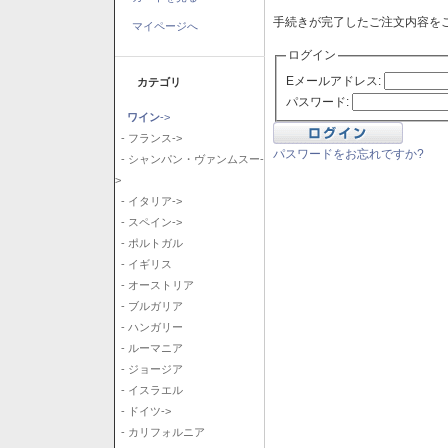
手続きが完了したご注文内容を
マイページへ
ログイン
Eメールアドレス:
カテゴリ
パスワード:
ワイン
->
- フランス->
パスワードをお忘れですか?
- シャンパン・ヴァンムスー-
>
- イタリア->
- スペイン->
- ポルトガル
- イギリス
- オーストリア
- ブルガリア
- ハンガリー
- ルーマニア
- ジョージア
- イスラエル
- ドイツ->
- カリフォルニア