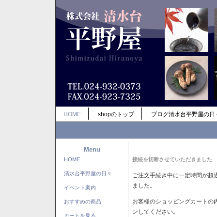
HOME
shopのトップ
ブログ清水台平野屋の日
Menu
HOME
接続を切断させていただきました
清水台平野屋の日々
ご注文手続き中に一定時間が超
ました。
イベント案内
お客様のショッピングカートの
おすすめの商品
ンしてください。
カートを見る