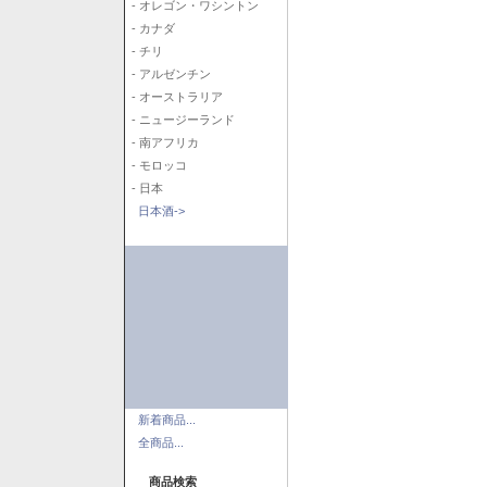
- オレゴン・ワシントン
- カナダ
- チリ
- アルゼンチン
- オーストラリア
- ニュージーランド
- 南アフリカ
- モロッコ
- 日本
日本酒->
新着商品...
全商品...
商品検索