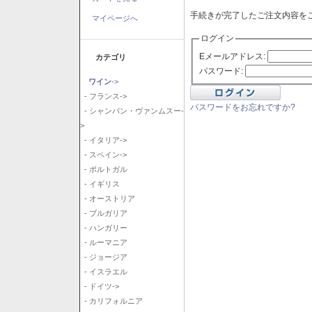
手続きが完了したご注文内容を
マイページへ
ログイン
Eメールアドレス:
カテゴリ
パスワード:
ワイン
->
- フランス->
パスワードをお忘れですか?
- シャンパン・ヴァンムスー-
>
- イタリア->
- スペイン->
- ポルトガル
- イギリス
- オーストリア
- ブルガリア
- ハンガリー
- ルーマニア
- ジョージア
- イスラエル
- ドイツ->
- カリフォルニア