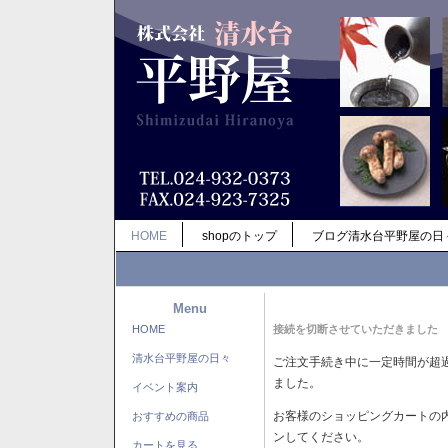
HOME
shopのトップ
ブログ清水台平野屋の日
Menu
HOME
接続を切断させていただきました
清水台平野屋の日々
ご注文手続き中に一定時間が超
ました。
イベント案内
お客様のショッピングカートの
おすすめの商品
ンしてください。
カートを見る