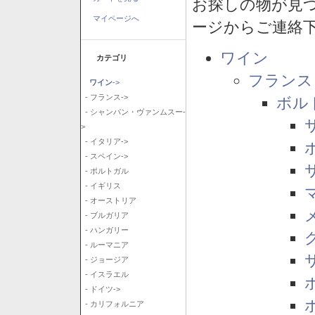
お探しの物が見
マイページへ
ージからご連絡
ワイン
カテゴリ
フランス
ワイン
->
- フランス->
ボル
- シャンパン・ヴァンムスー-
>
- イタリア->
- スペイン->
- ポルトガル
- イギリス
- オーストリア
- ブルガリア
- ハンガリー
- ルーマニア
- ジョージア
- イスラエル
- ドイツ->
- カリフォルニア