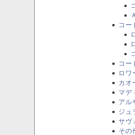
コー
コー
ロワ
カオ
マデ
アル
ジュ
サヴ
その