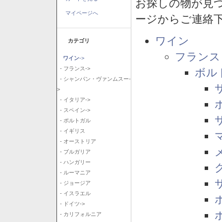
お探しの物が見
マイページへ
ージからご連絡
ワイン
カテゴリ
フランス
ワイン
->
- フランス->
ボル
- シャンパン・ヴァンムスー-
>
- イタリア->
- スペイン->
- ポルトガル
- イギリス
- オーストリア
- ブルガリア
- ハンガリー
- ルーマニア
- ジョージア
- イスラエル
- ドイツ->
- カリフォルニア