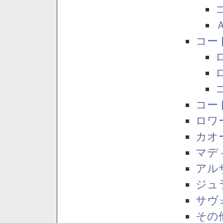
コー
コー
ロワ
カオ
マデ
アル
ジュ
サヴ
その