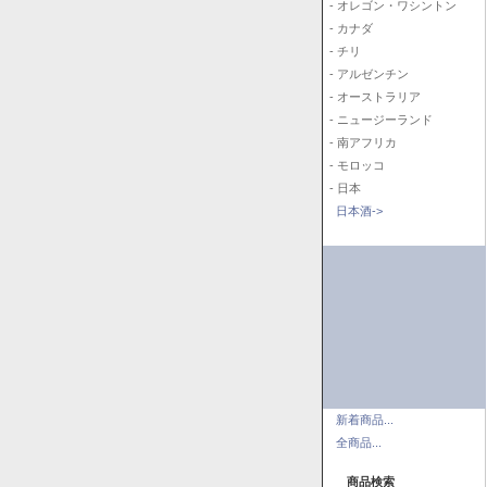
- オレゴン・ワシントン
- カナダ
- チリ
- アルゼンチン
- オーストラリア
- ニュージーランド
- 南アフリカ
- モロッコ
- 日本
日本酒->
新着商品...
全商品...
商品検索