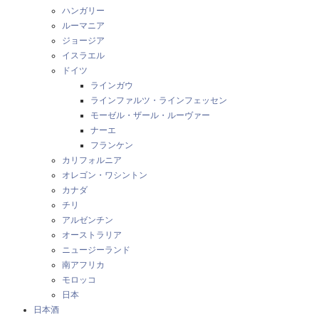
ハンガリー
ルーマニア
ジョージア
イスラエル
ドイツ
ラインガウ
ラインファルツ・ラインフェッセン
モーゼル・ザール・ルーヴァー
ナーエ
フランケン
カリフォルニア
オレゴン・ワシントン
カナダ
チリ
アルゼンチン
オーストラリア
ニュージーランド
南アフリカ
モロッコ
日本
日本酒