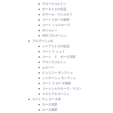
アロースコルトン
ボーヌとその近辺
ポマール・ヴォルネイ
コートドボーヌ南部
コート シャロネーズ
ボジョレー
AOCブルゴーニュ
ブルゴーニュ白
シャブリとその近辺
コート ド ニュイ
コート ド ボーヌ北部
アロースコルトン
ムルソー
ピュリニー モンラシェ
シャサーニュ モンラシェ
コート ド ボーヌ南部
コートシャロネーズ・マコン
ＡＯＣブルゴーニュ
コート デュ ローヌ赤
ローヌ北部
ローヌ南部