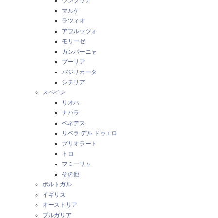
ウンブリア
マルケ
ラツィオ
アブルッツォ
モリーゼ
カンパーニャ
プーリア
バジリカータ
シチリア
スペイン
リオハ
ナバラ
ペネデス
リベラ デル ドゥエロ
プリオラート
トロ
フミーリャ
その他
ポルトガル
イギリス
オーストリア
ブルガリア