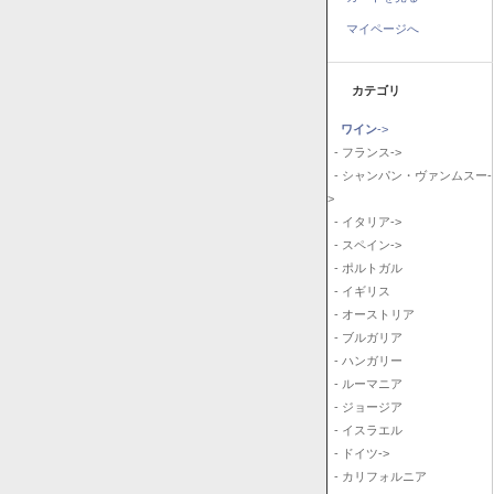
マイページへ
カテゴリ
ワイン
->
- フランス->
- シャンパン・ヴァンムスー-
>
- イタリア->
- スペイン->
- ポルトガル
- イギリス
- オーストリア
- ブルガリア
- ハンガリー
- ルーマニア
- ジョージア
- イスラエル
- ドイツ->
- カリフォルニア