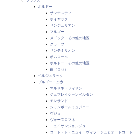
フランス
ボルドー
サンテステフ
ポイヤック
サンジュリアン
マルゴー
メドック・その他の地区
グラーブ
サンテミリオン
ポムロール
ボルドー・その他の地区
白（ロゼ）
ベルジュラック
ブルゴーニュ赤
マルサネ・フィサン
ジュブレイシャンベルタン
モレサンドニ
シャンボールミュジニー
ヴジョ
ヴォーヌロマネ
ニュイサンジョルジュ
コート・ド・ニュイ・ヴィラージュとオートコート