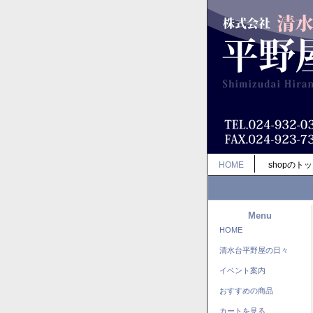
HOME
shopのト
Menu
HOME
清水台平野屋の日々
イベント案内
おすすめの商品
カートを見る