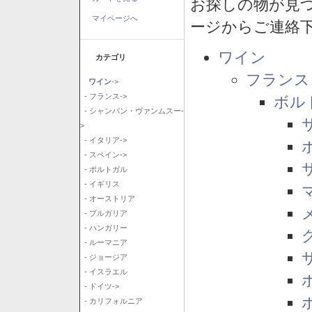
お探しの物が見
マイページへ
ージからご連絡
ワイン
カテゴリ
フランス
ワイン
->
- フランス->
ボル
- シャンパン・ヴァンムスー-
>
- イタリア->
- スペイン->
- ポルトガル
- イギリス
- オーストリア
- ブルガリア
- ハンガリー
- ルーマニア
- ジョージア
- イスラエル
- ドイツ->
- カリフォルニア