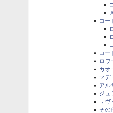
コー
コー
ロワ
カオ
マデ
アル
ジュ
サヴ
その