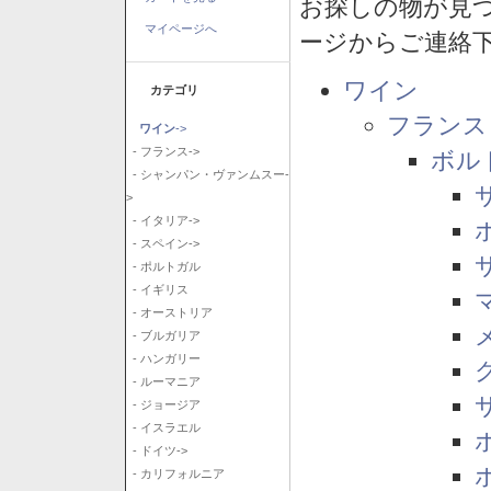
お探しの物が見
マイページへ
ージからご連絡
ワイン
カテゴリ
フランス
ワイン
->
- フランス->
ボル
- シャンパン・ヴァンムスー-
>
- イタリア->
- スペイン->
- ポルトガル
- イギリス
- オーストリア
- ブルガリア
- ハンガリー
- ルーマニア
- ジョージア
- イスラエル
- ドイツ->
- カリフォルニア