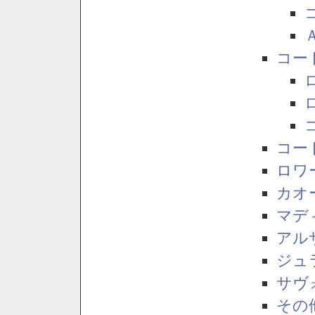
コー
コー
ロワ
カオ
マデ
アル
ジュ
サヴ
その