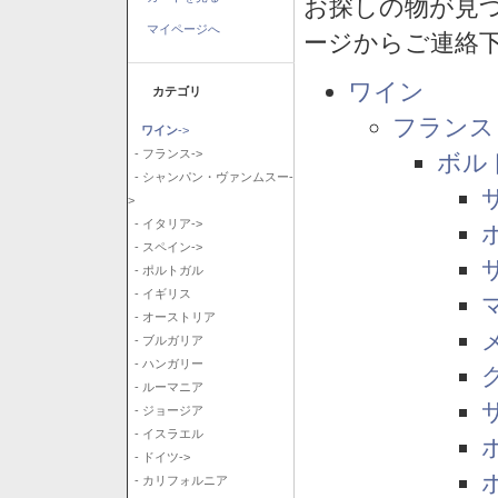
お探しの物が見
マイページへ
ージからご連絡
ワイン
カテゴリ
フランス
ワイン
->
- フランス->
ボル
- シャンパン・ヴァンムスー-
>
- イタリア->
- スペイン->
- ポルトガル
- イギリス
- オーストリア
- ブルガリア
- ハンガリー
- ルーマニア
- ジョージア
- イスラエル
- ドイツ->
- カリフォルニア