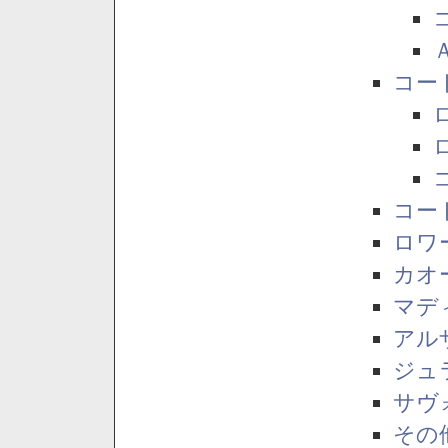
コー
コー
ロワ
カオ
マデ
アル
ジュ
サヴ
その