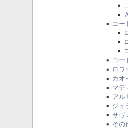
コー
コー
ロワ
カオ
マデ
アル
ジュ
サヴ
その