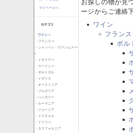
お探しの物が見
マイページへ
ージからご連絡
ワイン
カテゴリ
フランス
ワイン
->
- フランス->
ボル
- シャンパン・ヴァンムスー-
>
- イタリア->
- スペイン->
- ポルトガル
- イギリス
- オーストリア
- ブルガリア
- ハンガリー
- ルーマニア
- ジョージア
- イスラエル
- ドイツ->
- カリフォルニア