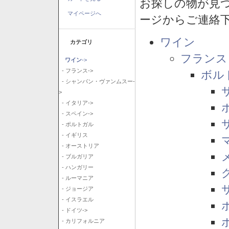
お探しの物が見
マイページへ
ージからご連絡
ワイン
カテゴリ
フランス
ワイン
->
- フランス->
ボル
- シャンパン・ヴァンムスー-
>
- イタリア->
- スペイン->
- ポルトガル
- イギリス
- オーストリア
- ブルガリア
- ハンガリー
- ルーマニア
- ジョージア
- イスラエル
- ドイツ->
- カリフォルニア