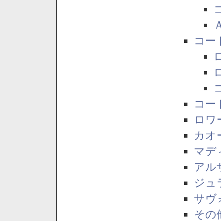
コー
コー
ロワ
カオ
マデ
アル
ジュ
サヴ
その