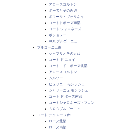
アロースコルトン
ボーヌとその近辺
ポマール・ヴォルネイ
コートドボーヌ南部
コート シャロネーズ
ボジョレー
AOCブルゴーニュ
ブルゴーニュ白
シャブリとその近辺
コート ド ニュイ
コート ド ボーヌ北部
アロースコルトン
ムルソー
ピュリニー モンラシェ
シャサーニュ モンラシェ
コート ド ボーヌ南部
コートシャロネーズ・マコン
ＡＯＣブルゴーニュ
コート デュ ローヌ赤
ローヌ北部
ローヌ南部