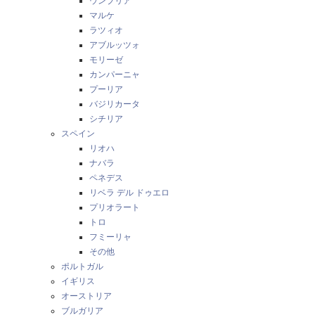
ウンブリア
マルケ
ラツィオ
アブルッツォ
モリーゼ
カンパーニャ
プーリア
バジリカータ
シチリア
スペイン
リオハ
ナバラ
ペネデス
リベラ デル ドゥエロ
プリオラート
トロ
フミーリャ
その他
ポルトガル
イギリス
オーストリア
ブルガリア