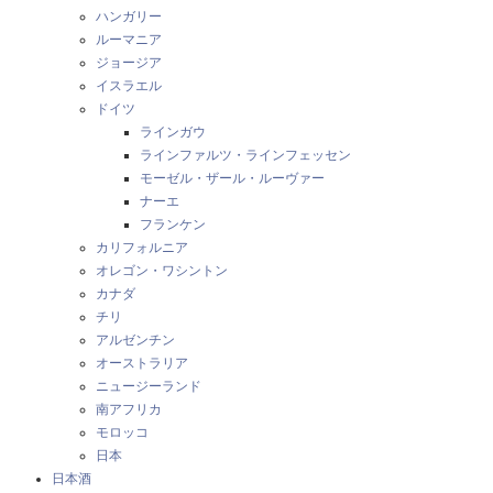
ハンガリー
ルーマニア
ジョージア
イスラエル
ドイツ
ラインガウ
ラインファルツ・ラインフェッセン
モーゼル・ザール・ルーヴァー
ナーエ
フランケン
カリフォルニア
オレゴン・ワシントン
カナダ
チリ
アルゼンチン
オーストラリア
ニュージーランド
南アフリカ
モロッコ
日本
日本酒