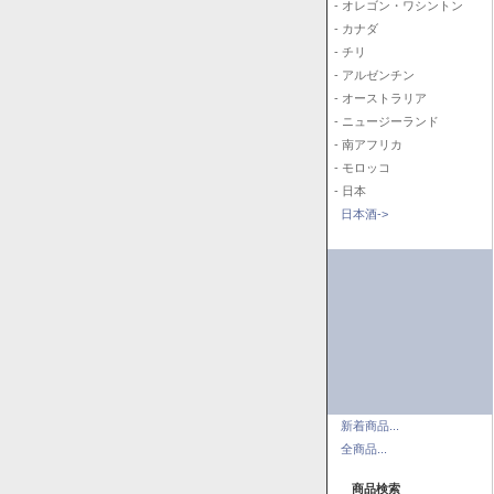
- オレゴン・ワシントン
- カナダ
- チリ
- アルゼンチン
- オーストラリア
- ニュージーランド
- 南アフリカ
- モロッコ
- 日本
日本酒->
新着商品...
全商品...
商品検索