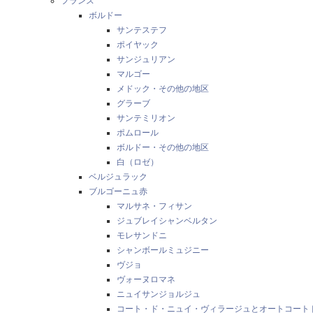
フランス
ボルドー
サンテステフ
ポイヤック
サンジュリアン
マルゴー
メドック・その他の地区
グラーブ
サンテミリオン
ポムロール
ボルドー・その他の地区
白（ロゼ）
ベルジュラック
ブルゴーニュ赤
マルサネ・フィサン
ジュブレイシャンベルタン
モレサンドニ
シャンボールミュジニー
ヴジョ
ヴォーヌロマネ
ニュイサンジョルジュ
コート・ド・ニュイ・ヴィラージュとオートコート