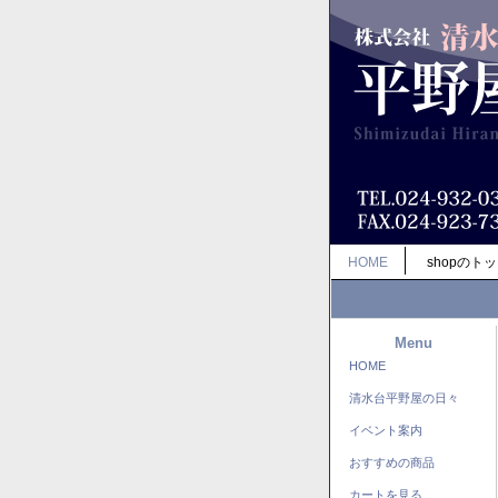
HOME
shopのト
Menu
HOME
清水台平野屋の日々
イベント案内
おすすめの商品
カートを見る