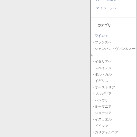
マイページへ
カテゴリ
ワイン
->
- フランス->
- シャンパン・ヴァンムスー-
>
- イタリア->
- スペイン->
- ポルトガル
- イギリス
- オーストリア
- ブルガリア
- ハンガリー
- ルーマニア
- ジョージア
- イスラエル
- ドイツ->
- カリフォルニア