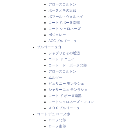
アロースコルトン
ボーヌとその近辺
ポマール・ヴォルネイ
コートドボーヌ南部
コート シャロネーズ
ボジョレー
AOCブルゴーニュ
ブルゴーニュ白
シャブリとその近辺
コート ド ニュイ
コート ド ボーヌ北部
アロースコルトン
ムルソー
ピュリニー モンラシェ
シャサーニュ モンラシェ
コート ド ボーヌ南部
コートシャロネーズ・マコン
ＡＯＣブルゴーニュ
コート デュ ローヌ赤
ローヌ北部
ローヌ南部