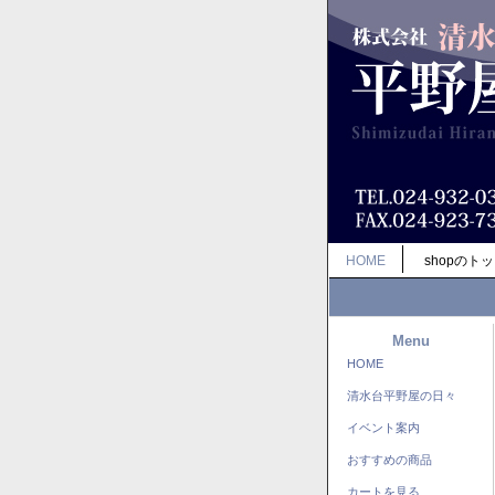
HOME
shopのト
Menu
HOME
清水台平野屋の日々
イベント案内
おすすめの商品
カートを見る