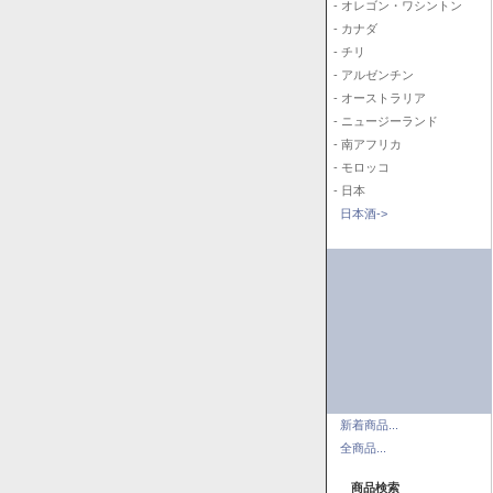
- オレゴン・ワシントン
- カナダ
- チリ
- アルゼンチン
- オーストラリア
- ニュージーランド
- 南アフリカ
- モロッコ
- 日本
日本酒->
新着商品...
全商品...
商品検索