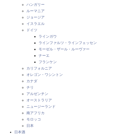
ハンガリー
ルーマニア
ジョージア
イスラエル
ドイツ
ラインガウ
ラインファルツ・ラインフェッセン
モーゼル・ザール・ルーヴァー
ナーエ
フランケン
カリフォルニア
オレゴン・ワシントン
カナダ
チリ
アルゼンチン
オーストラリア
ニュージーランド
南アフリカ
モロッコ
日本
日本酒