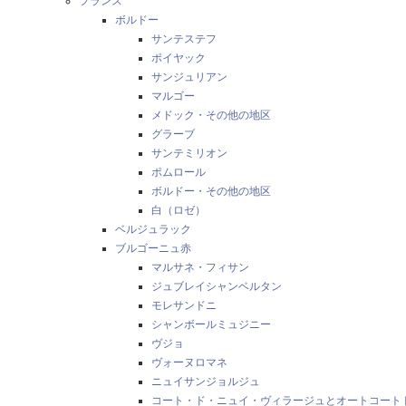
フランス
ボルドー
サンテステフ
ポイヤック
サンジュリアン
マルゴー
メドック・その他の地区
グラーブ
サンテミリオン
ポムロール
ボルドー・その他の地区
白（ロゼ）
ベルジュラック
ブルゴーニュ赤
マルサネ・フィサン
ジュブレイシャンベルタン
モレサンドニ
シャンボールミュジニー
ヴジョ
ヴォーヌロマネ
ニュイサンジョルジュ
コート・ド・ニュイ・ヴィラージュとオートコート