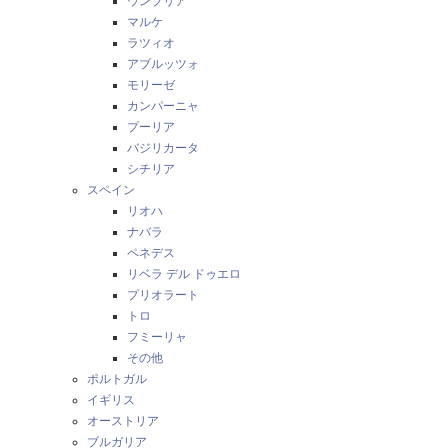
ウンブリア
マルケ
ラツィオ
アブルッツォ
モリーゼ
カンパーニャ
プーリア
バジリカータ
シチリア
スペイン
リオハ
ナバラ
ペネデス
リベラ デル ドゥエロ
プリオラート
トロ
フミーリャ
その他
ポルトガル
イギリス
オーストリア
ブルガリア