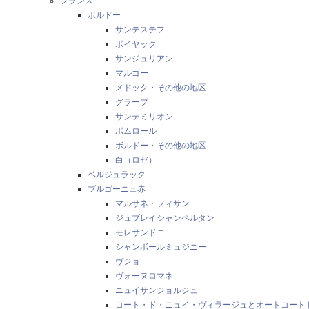
フランス
ボルドー
サンテステフ
ポイヤック
サンジュリアン
マルゴー
メドック・その他の地区
グラーブ
サンテミリオン
ポムロール
ボルドー・その他の地区
白（ロゼ）
ベルジュラック
ブルゴーニュ赤
マルサネ・フィサン
ジュブレイシャンベルタン
モレサンドニ
シャンボールミュジニー
ヴジョ
ヴォーヌロマネ
ニュイサンジョルジュ
コート・ド・ニュイ・ヴィラージュとオートコート