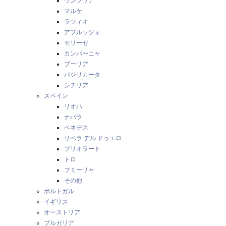
ウンブリア
マルケ
ラツィオ
アブルッツォ
モリーゼ
カンパーニャ
プーリア
バジリカータ
シチリア
スペイン
リオハ
ナバラ
ペネデス
リベラ デル ドゥエロ
プリオラート
トロ
フミーリャ
その他
ポルトガル
イギリス
オーストリア
ブルガリア