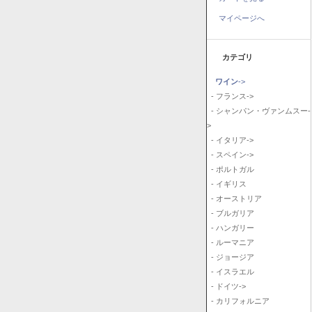
マイページへ
カテゴリ
ワイン
->
- フランス->
- シャンパン・ヴァンムスー-
>
- イタリア->
- スペイン->
- ポルトガル
- イギリス
- オーストリア
- ブルガリア
- ハンガリー
- ルーマニア
- ジョージア
- イスラエル
- ドイツ->
- カリフォルニア