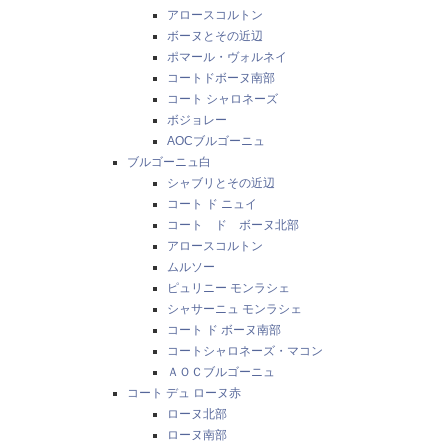
アロースコルトン
ボーヌとその近辺
ポマール・ヴォルネイ
コートドボーヌ南部
コート シャロネーズ
ボジョレー
AOCブルゴーニュ
ブルゴーニュ白
シャブリとその近辺
コート ド ニュイ
コート ド ボーヌ北部
アロースコルトン
ムルソー
ピュリニー モンラシェ
シャサーニュ モンラシェ
コート ド ボーヌ南部
コートシャロネーズ・マコン
ＡＯＣブルゴーニュ
コート デュ ローヌ赤
ローヌ北部
ローヌ南部