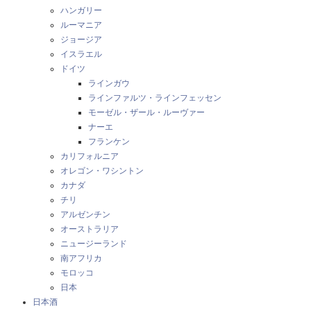
ハンガリー
ルーマニア
ジョージア
イスラエル
ドイツ
ラインガウ
ラインファルツ・ラインフェッセン
モーゼル・ザール・ルーヴァー
ナーエ
フランケン
カリフォルニア
オレゴン・ワシントン
カナダ
チリ
アルゼンチン
オーストラリア
ニュージーランド
南アフリカ
モロッコ
日本
日本酒