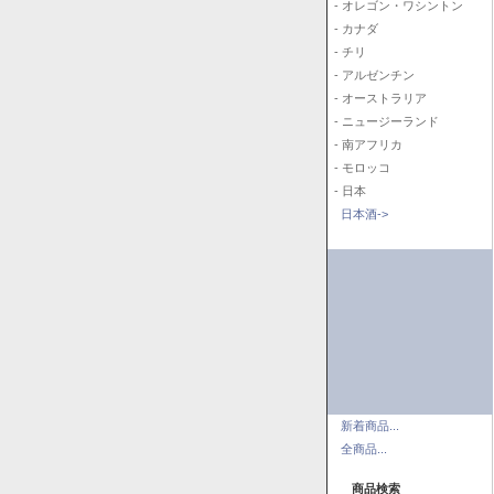
- オレゴン・ワシントン
- カナダ
- チリ
- アルゼンチン
- オーストラリア
- ニュージーランド
- 南アフリカ
- モロッコ
- 日本
日本酒->
新着商品...
全商品...
商品検索