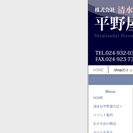
HOME
shopのト
Menu
HOME
清水台平野屋の日々
イベント案内
おすすめの商品
カートを見る