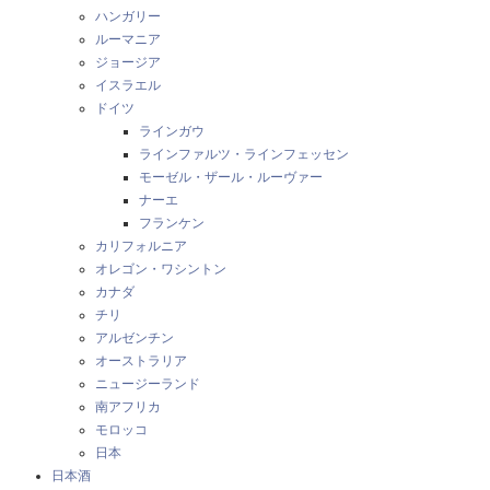
ハンガリー
ルーマニア
ジョージア
イスラエル
ドイツ
ラインガウ
ラインファルツ・ラインフェッセン
モーゼル・ザール・ルーヴァー
ナーエ
フランケン
カリフォルニア
オレゴン・ワシントン
カナダ
チリ
アルゼンチン
オーストラリア
ニュージーランド
南アフリカ
モロッコ
日本
日本酒