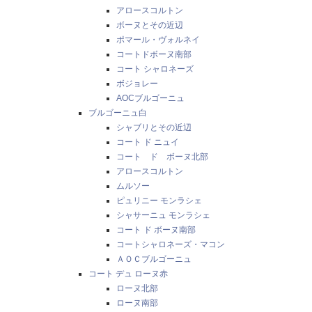
アロースコルトン
ボーヌとその近辺
ポマール・ヴォルネイ
コートドボーヌ南部
コート シャロネーズ
ボジョレー
AOCブルゴーニュ
ブルゴーニュ白
シャブリとその近辺
コート ド ニュイ
コート ド ボーヌ北部
アロースコルトン
ムルソー
ピュリニー モンラシェ
シャサーニュ モンラシェ
コート ド ボーヌ南部
コートシャロネーズ・マコン
ＡＯＣブルゴーニュ
コート デュ ローヌ赤
ローヌ北部
ローヌ南部