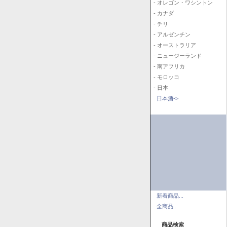
- オレゴン・ワシントン
- カナダ
- チリ
- アルゼンチン
- オーストラリア
- ニュージーランド
- 南アフリカ
- モロッコ
- 日本
日本酒->
新着商品...
全商品...
商品検索