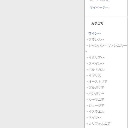
マイページへ
カテゴリ
ワイン
->
- フランス->
- シャンパン・ヴァンムスー-
>
- イタリア->
- スペイン->
- ポルトガル
- イギリス
- オーストリア
- ブルガリア
- ハンガリー
- ルーマニア
- ジョージア
- イスラエル
- ドイツ->
- カリフォルニア