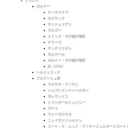
フランス
ボルドー
サンテステフ
ポイヤック
サンジュリアン
マルゴー
メドック・その他の地区
グラーブ
サンテミリオン
ポムロール
ボルドー・その他の地区
白（ロゼ）
ベルジュラック
ブルゴーニュ赤
マルサネ・フィサン
ジュブレイシャンベルタン
モレサンドニ
シャンボールミュジニー
ヴジョ
ヴォーヌロマネ
ニュイサンジョルジュ
コート・ド・ニュイ・ヴィラージュとオートコート