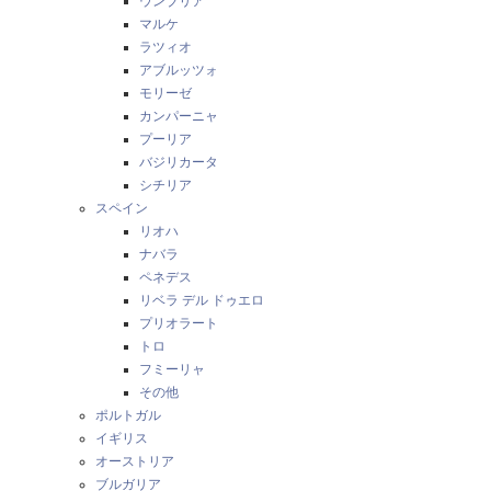
ウンブリア
マルケ
ラツィオ
アブルッツォ
モリーゼ
カンパーニャ
プーリア
バジリカータ
シチリア
スペイン
リオハ
ナバラ
ペネデス
リベラ デル ドゥエロ
プリオラート
トロ
フミーリャ
その他
ポルトガル
イギリス
オーストリア
ブルガリア