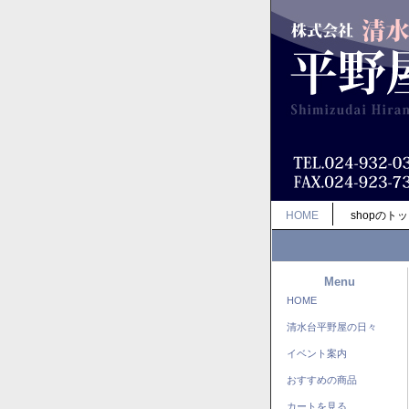
HOME
shopのト
Menu
HOME
清水台平野屋の日々
イベント案内
おすすめの商品
カートを見る