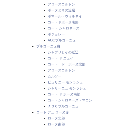
アロースコルトン
ボーヌとその近辺
ポマール・ヴォルネイ
コートドボーヌ南部
コート シャロネーズ
ボジョレー
AOCブルゴーニュ
ブルゴーニュ白
シャブリとその近辺
コート ド ニュイ
コート ド ボーヌ北部
アロースコルトン
ムルソー
ピュリニー モンラシェ
シャサーニュ モンラシェ
コート ド ボーヌ南部
コートシャロネーズ・マコン
ＡＯＣブルゴーニュ
コート デュ ローヌ赤
ローヌ北部
ローヌ南部