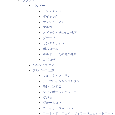
フランス
ボルドー
サンテステフ
ポイヤック
サンジュリアン
マルゴー
メドック・その他の地区
グラーブ
サンテミリオン
ポムロール
ボルドー・その他の地区
白（ロゼ）
ベルジュラック
ブルゴーニュ赤
マルサネ・フィサン
ジュブレイシャンベルタン
モレサンドニ
シャンボールミュジニー
ヴジョ
ヴォーヌロマネ
ニュイサンジョルジュ
コート・ド・ニュイ・ヴィラージュとオートコート