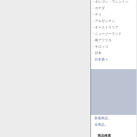
- オレゴン・ワシントン
- カナダ
- チリ
- アルゼンチン
- オーストラリア
- ニュージーランド
- 南アフリカ
- モロッコ
- 日本
日本酒->
新着商品...
全商品...
商品検索