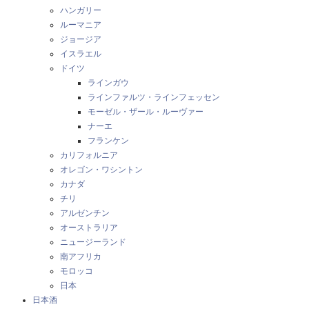
ハンガリー
ルーマニア
ジョージア
イスラエル
ドイツ
ラインガウ
ラインファルツ・ラインフェッセン
モーゼル・ザール・ルーヴァー
ナーエ
フランケン
カリフォルニア
オレゴン・ワシントン
カナダ
チリ
アルゼンチン
オーストラリア
ニュージーランド
南アフリカ
モロッコ
日本
日本酒