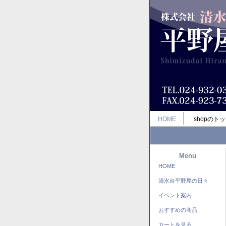
HOME
shopのト
Menu
HOME
清水台平野屋の日々
イベント案内
おすすめの商品
カートを見る