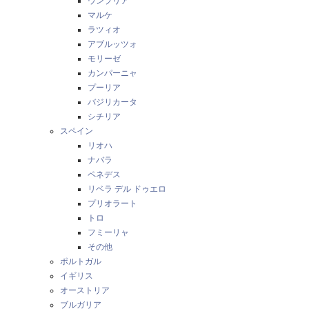
ウンブリア
マルケ
ラツィオ
アブルッツォ
モリーゼ
カンパーニャ
プーリア
バジリカータ
シチリア
スペイン
リオハ
ナバラ
ペネデス
リベラ デル ドゥエロ
プリオラート
トロ
フミーリャ
その他
ポルトガル
イギリス
オーストリア
ブルガリア