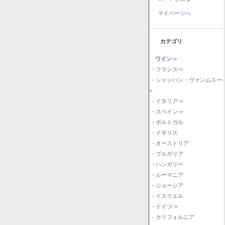
マイページへ
カテゴリ
ワイン
->
- フランス->
- シャンパン・ヴァンムスー-
>
- イタリア->
- スペイン->
- ポルトガル
- イギリス
- オーストリア
- ブルガリア
- ハンガリー
- ルーマニア
- ジョージア
- イスラエル
- ドイツ->
- カリフォルニア