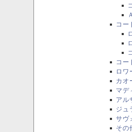
コー
コー
ロワ
カオ
マデ
アル
ジュ
サヴ
その