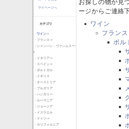
お探しの物が見
マイページへ
ージからご連絡
ワイン
カテゴリ
フランス
ワイン
->
- フランス->
ボル
- シャンパン・ヴァンムスー-
>
- イタリア->
- スペイン->
- ポルトガル
- イギリス
- オーストリア
- ブルガリア
- ハンガリー
- ルーマニア
- ジョージア
- イスラエル
- ドイツ->
- カリフォルニア