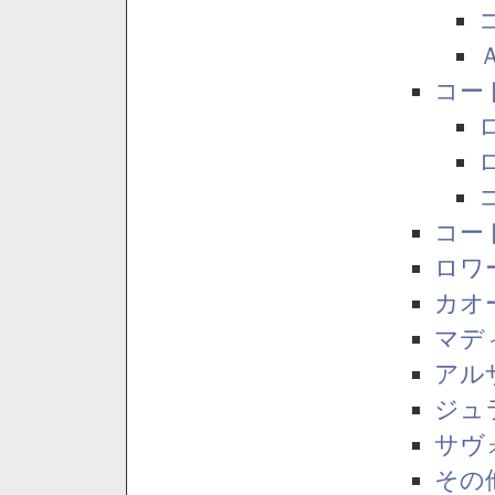
コー
コー
ロワ
カオ
マデ
アル
ジュ
サヴ
その