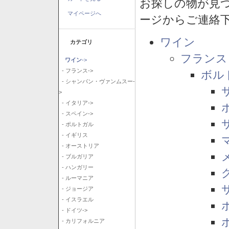
お探しの物が見
マイページへ
ージからご連絡
ワイン
カテゴリ
フランス
ワイン
->
- フランス->
ボル
- シャンパン・ヴァンムスー-
>
- イタリア->
- スペイン->
- ポルトガル
- イギリス
- オーストリア
- ブルガリア
- ハンガリー
- ルーマニア
- ジョージア
- イスラエル
- ドイツ->
- カリフォルニア