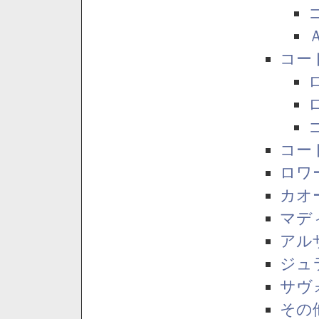
コー
コー
ロワ
カオ
マデ
アル
ジュ
サヴ
その