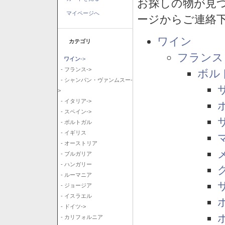
お探しの物が見
マイページへ
ージからご連絡
ワイン
カテゴリ
フランス
ワイン
->
- フランス->
ボル
- シャンパン・ヴァンムスー-
>
- イタリア->
- スペイン->
- ポルトガル
- イギリス
- オーストリア
- ブルガリア
- ハンガリー
- ルーマニア
- ジョージア
- イスラエル
- ドイツ->
- カリフォルニア