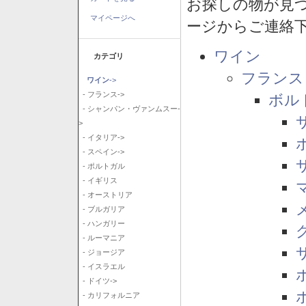
お探しの物が見
マイページへ
ージからご連絡
ワイン
カテゴリ
フランス
ワイン
->
- フランス->
ボル
- シャンパン・ヴァンムスー-
>
- イタリア->
- スペイン->
- ポルトガル
- イギリス
- オーストリア
- ブルガリア
- ハンガリー
- ルーマニア
- ジョージア
- イスラエル
- ドイツ->
- カリフォルニア