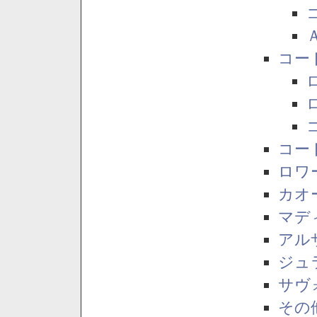
コー
コー
ロワ
カオ
マデ
アル
ジュ
サヴ
その