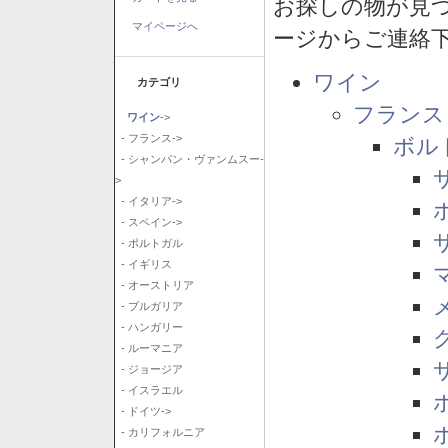
お探しの物が見
マイページへ
ージからご連絡
ワイン
カテゴリ
フランス
ワイン
->
- フランス->
ボル
- シャンパン・ヴァンムスー-
>
- イタリア->
- スペイン->
- ポルトガル
- イギリス
- オーストリア
- ブルガリア
- ハンガリー
- ルーマニア
- ジョージア
- イスラエル
- ドイツ->
- カリフォルニア