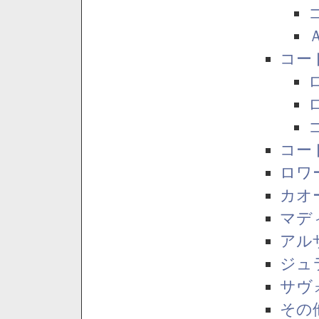
コー
コー
ロワ
カオ
マデ
アル
ジュ
サヴ
その