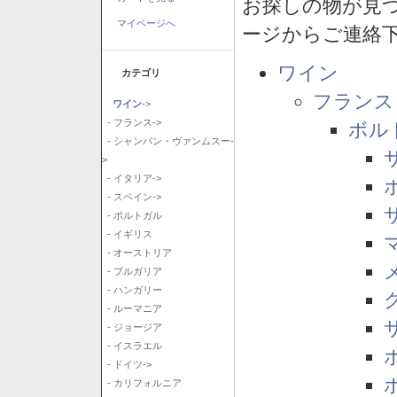
お探しの物が見
マイページへ
ージからご連絡
ワイン
カテゴリ
フランス
ワイン
->
- フランス->
ボル
- シャンパン・ヴァンムスー-
>
- イタリア->
- スペイン->
- ポルトガル
- イギリス
- オーストリア
- ブルガリア
- ハンガリー
- ルーマニア
- ジョージア
- イスラエル
- ドイツ->
- カリフォルニア