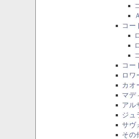
コー
コー
ロワ
カオ
マデ
アル
ジュ
サヴ
その