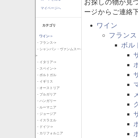
お探しの物が見
マイページへ
ージからご連絡
ワイン
カテゴリ
フランス
ワイン
->
- フランス->
ボル
- シャンパン・ヴァンムスー-
>
- イタリア->
- スペイン->
- ポルトガル
- イギリス
- オーストリア
- ブルガリア
- ハンガリー
- ルーマニア
- ジョージア
- イスラエル
- ドイツ->
- カリフォルニア