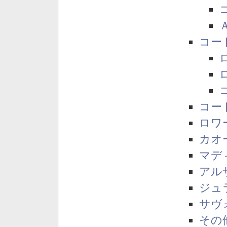
コー
コー
ロワ
カオ
マデ
アル
ジュ
サヴ
その