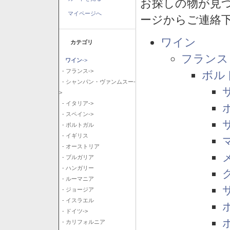
お探しの物が見
マイページへ
ージからご連絡
ワイン
カテゴリ
フランス
ワイン
->
- フランス->
ボル
- シャンパン・ヴァンムスー-
>
- イタリア->
- スペイン->
- ポルトガル
- イギリス
- オーストリア
- ブルガリア
- ハンガリー
- ルーマニア
- ジョージア
- イスラエル
- ドイツ->
- カリフォルニア