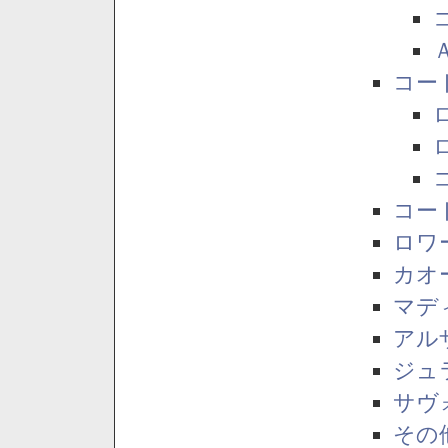
コー
コー
ロワ
カオ
マデ
アル
ジュ
サヴ
その