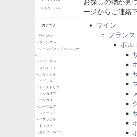
お探しの物が見
マイページへ
ージからご連絡
ワイン
カテゴリ
フランス
ワイン
->
- フランス->
ボル
- シャンパン・ヴァンムスー-
>
- イタリア->
- スペイン->
- ポルトガル
- イギリス
- オーストリア
- ブルガリア
- ハンガリー
- ルーマニア
- ジョージア
- イスラエル
- ドイツ->
- カリフォルニア