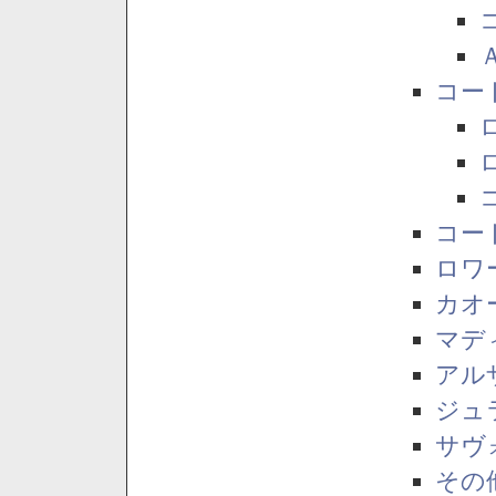
コー
コー
ロワ
カオ
マデ
アル
ジュ
サヴ
その