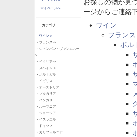
お探しの物が見
マイページへ
ージからご連絡
ワイン
カテゴリ
フランス
ワイン
->
- フランス->
ボル
- シャンパン・ヴァンムスー-
>
- イタリア->
- スペイン->
- ポルトガル
- イギリス
- オーストリア
- ブルガリア
- ハンガリー
- ルーマニア
- ジョージア
- イスラエル
- ドイツ->
- カリフォルニア