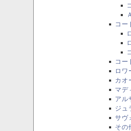
コー
コー
ロワ
カオ
マデ
アル
ジュ
サヴ
その